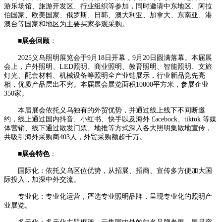
游乐场馆、旅游开发区、行业组织等参加，同时邀请中东地区、阿拉
伯国家、欧美国家、俄罗斯、日韩、澳大利亚、加拿大、东南亚、港
澳台等国家和地区为主要买家参观采购。
■
展会回顾
：
2025义乌照明展览会于9月18日开幕，9月20日圆满落幕。本届展
会上，户外照明、LED照明、商业照明、教育照明、智能照明、文旅
灯光、配套材料、机械设备等照明全产业链展示，行业新品竞先亮
相，优质产品层出不穷。本届展会展览面积10000平方米，参展企业
350家。
本届展会依托义乌独有的外贸优势，并通过线上线下不间断邀
约，线上通过国内抖音、小红书、快手以及海外 £acebock、tiktok 等媒
体营销、线下通过散发门票、地推等方式深入各大照明集散地宣传，
共吸引海外采购商403人，外贸采购额超千万。
■
展会特色
：
国际化：依托义乌区位优势，从招展、招商、宣传多方便加大国
际投入，加深中外交流。
专业化：专业化运营，严选专业照明品牌，呈现专业化的照明产
业展览。