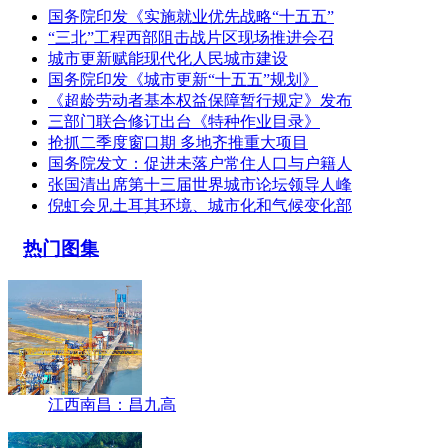
国务院印发《实施就业优先战略“十五五”
“三北”工程西部阻击战片区现场推进会召
城市更新赋能现代化人民城市建设
国务院印发《城市更新“十五五”规划》
《超龄劳动者基本权益保障暂行规定》发布
三部门联合修订出台《特种作业目录》
抢抓二季度窗口期 多地齐推重大项目
国务院发文：促进未落户常住人口与户籍人
张国清出席第十三届世界城市论坛领导人峰
倪虹会见土耳其环境、城市化和气候变化部
热门图集
江西南昌：昌九高