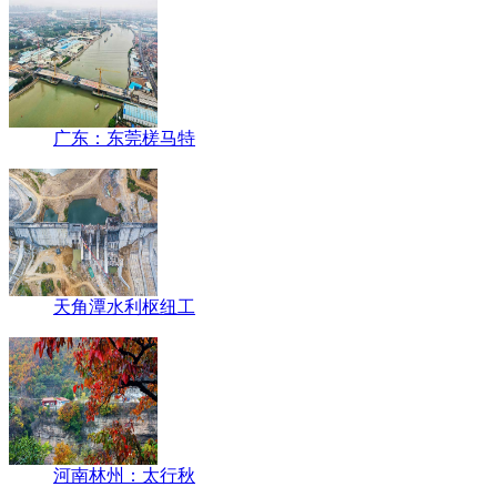
广东：东莞槎马特
天角潭水利枢纽工
河南林州：太行秋