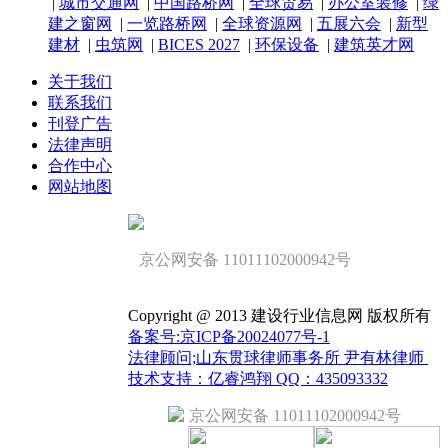
|
城市交通网
|
中国路桥网
|
全球贸易
|
办公室装修
|
绿
建之窗网
|
一览路桥网
|
全球资源网
|
五展六会
|
新型
建材
|
虫筑网
|
BICES 2027
|
环保设备
|
建筑英才网
关于我们
联系我们
刊登广告
法律声明
合作中心
网站地图
京公网安备 11011102000942号
Copyright @ 2013 建设行业信息网 版权所有
备案号:京ICP备20024077号-1
法律顾问;山东贯球律师事务所 尹有林律师
技术支持：亿睿鸿翔 QQ：435093332
京公网安备 11011102000942号