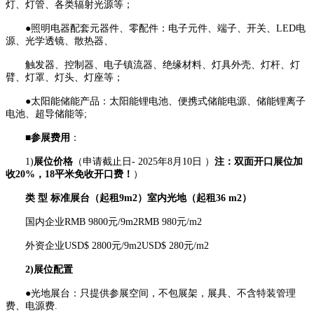
灯、灯管、各类辐射光源等；
●照明电器配套元器件、零配件：电子元件、端子、开关、LED电
源、光学透镜、散热器、
触发器、控制器、电子镇流器、绝缘材料、灯具外壳、灯杆、灯
臂、灯罩、灯头、灯座等；
●太阳能储能产品：太阳能锂电池、便携式储能电源、储能锂离子
电池、超导储能等;
■
参展费用
：
1)
展位价格
（申请截止日- 2025年8月10日 ）
注：双面开口展位加
收20%，18平米免收开口费！
）
类
型
标准展台（起租
9m
2
）
室内光地（起租
36 m
2
）
国内企业RMB 9800元/9m2RMB 980元/m2
外资企业USD$ 2800元/9m2USD$ 280元/m2
2)展位配置
●光地展台：只提供参展空间，不包展架，展具、不含特装管理
费、电源费.