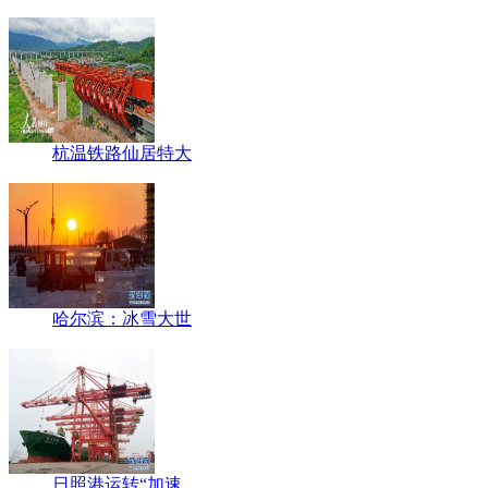
杭温铁路仙居特大
哈尔滨：冰雪大世
日照港运转“加速