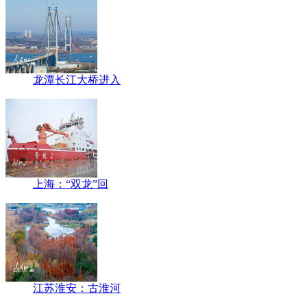
龙潭长江大桥进入
上海：“双龙”回
江苏淮安：古淮河