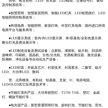
照明、教育照明、LED广告光源、LED模组、交通信号灯、驱动
及控制系统等；
●智慧照明：智慧家居照明、智能LED灯具、LED智慧路灯、LED
智能照明控制系统等；
●跨境电商：智能照明、家居灯饰、外贸灯具电商、国内进口跨境
电商平台与服务商等；
●LED显示系统：室内/外LED显示屏、单/双基色/全彩色显示屏、
舞台灯光及商业展示等；
●LED制造设备及测试设备：点胶机、灌胶机、贴片机、回流焊、
波峰焊、印刷机、固晶机、分色/分光机、光谱检测仪器、激光设备、
防潮柜、净化设备等自动化生产设备；
●LED封装：外延及芯片、封装技术、封装胶水、二极管、贴片
LED、大功率LED、数码
管、点阵模块、有机硅、铝基板、支架、IC、电容电阻、
LED/OLED其它应用及技术等；
●节能灯系列产品：大功率探照灯、T5/T8/ T10L、壁灯、金卤
灯、螺旋节能灯等；
●电光源产品：新型普通照明灯泡、卤钨灯泡、节能灯泡、荧光