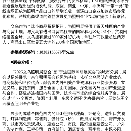
行业整体呈现“平稳微降、质效提升”的发展格局，LED植物照明等细分
赛道也展现出强劲增长动能。东盟、南亚、中东、非洲等“一带一路”沿
线市场正成为照明产品出口的新增长极，倒逼出口企业加速市场多元
化布局。跨境电商渠道的蓬勃发展更为照明企业“出海”提供了新路径。
义乌作为全球小商品贸易枢纽，为照明展提供了得天独厚的产业
与商贸土壤。与义乌有进出口贸易往来的国家和地区达231个，贸易网
络覆盖全球。义乌拥有超过3000家外贸机构，常驻外商数量超过两万
人，商品出口至世界五大洲的200多个国家和地区。
参展参观咨询：18202135576李先生
■
展会介绍
：
“2026义乌照明展览会”是“宁波国际照明展览会”的城市分展，展
会以易盛展览十余年照明展会积累为基础，依托义乌照明产业优势、
电商优势和区位优势，融合国内外相关产业资源和行业协会资源，立
足义乌，依托东南，服务全国，面向国际。深化国内外照明产业交流
与合作，搭建起连接国内与国际、技术与市场的综合性服务平台。展
会以“产业全覆盖、资源全利用、多级全循环”为办展宗旨，展览范围全
面覆盖照明全产业链。
展会将邀请全国范围内的LED照明代理商、经销商、进出口贸易
商、灯具制造商、零售商、设计院（所）、政府采购部门、房产开发
商、城市亮化景观规划、建造公司、市政、路灯道路建设公司、户外
广告制作商、工程公司、政府部门、酒店宾馆、写字楼、主题公园、