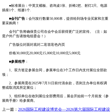
●标准展台：中英文楣板、咨询桌1张、折椅2把、射灯2只、电源
插座1个、纸篓1个.
■
会刊广告
：
会刊发行数量50,000本，提供给到场专业买家和主重
要采购商！
会刊广告将确保贵公司在会中会后获得更广泛的宣传。（注：如
需户外广告请致电组委会！）
广告版位封面封底封二彩首彩色内页
价格30,000元20,000元15,000元10,000元5,000元
■
参展程序
：
1、双方签定参展合同，参展单位在3个工作日内支付展位全部款
项；
2、参展商需在2025年7月31日前付清余款，否则主办单位有权调
整或取消其所定展位；
3、组织单位在收到展位全部费用后，展会开始前一个月前发《参
展商手册》给参展商。
上一篇：
2026国际工程建设博览会—2026第六届国际工程建设