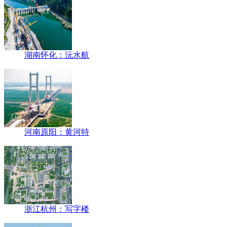
湖南怀化：沅水航
河南原阳：黄河特
浙江杭州：写字楼