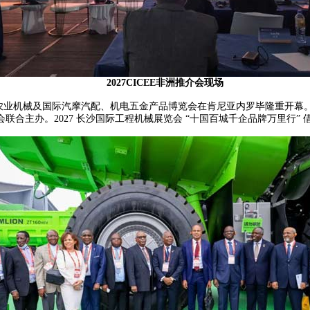
2027CICEE非洲推介会现场
械、农业机械及国际汽摩汽配、机电五金产品博览会在肯尼亚内罗毕隆重开
合主办。2027 长沙国际工程机械展览会 “十国百城千企品牌万里行”