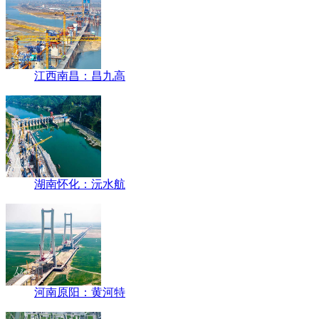
江西南昌：昌九高
湖南怀化：沅水航
河南原阳：黄河特