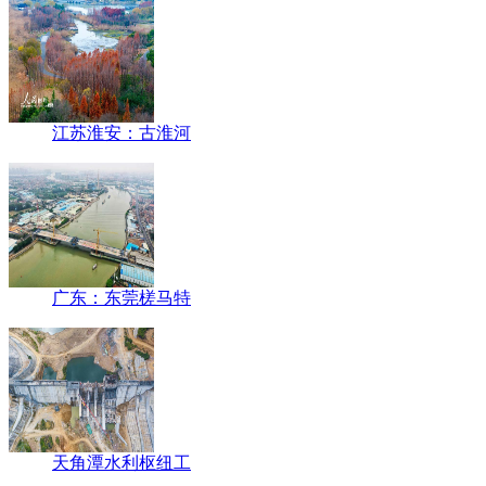
江苏淮安：古淮河
广东：东莞槎马特
天角潭水利枢纽工