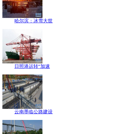
哈尔滨：冰雪大世
日照港运转“加速
云南墨临公路建设