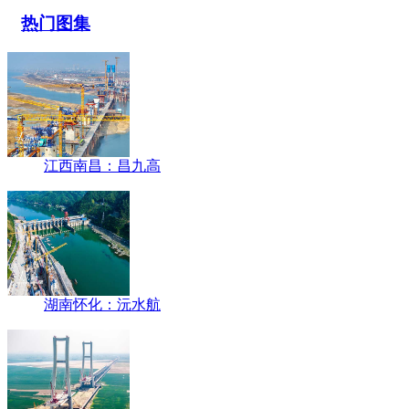
热门图集
江西南昌：昌九高
湖南怀化：沅水航