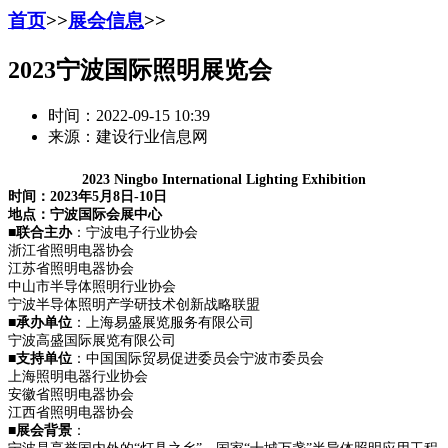
首页
>>
展会信息
>>
2023宁波国际照明展览会
时间：2022-09-15 10:39
来源：建设行业信息网
20
23
Ning
b
o
International L
ig
hting
Exhibition
时间：20
2
3
年
5
月
8日
-
10
日
地点：宁波国际会展中心
■
联合主办
：宁波电子行业协会
浙江省照明电器协会
江苏省照明电器协会
中山市半导体照明行业协会
宁波半导体照明产学研技术创新战略联盟
■
承办单位
：上海易盛展览服务有限公司
宁波高盛国际展览有限公司
■
支持单位
：中国国际贸易促进委员会宁波市委员会
上海照明电器行业协会
安徽省照明电器协会
江西省照明电器协会
■
展会背景
：