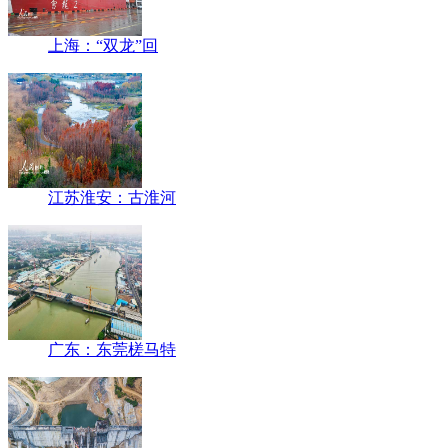
上海：“双龙”回
江苏淮安：古淮河
广东：东莞槎马特