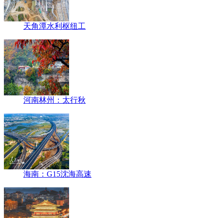
天角潭水利枢纽工
河南林州：太行秋
海南：G15沈海高速