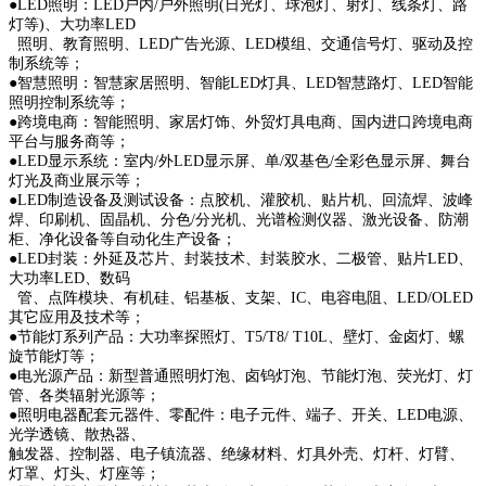
●LED照明：LED户内/户外照明(日光灯、球泡灯、射灯、线条灯、路
灯等)、大功率LED
照明、教育照明、LED广告光源、LED模组、交通信号灯、驱动及控
制系统等；
●智慧照明：智慧家居照明、智能LED灯具、LED智慧路灯、LED智能
照明控制系统等；
●跨境电商：智能照明、家居灯饰、外贸灯具电商、国内进口跨境电商
平台与服务商等；
●LED显示系统：室内/外LED显示屏、单/双基色/全彩色显示屏、舞台
灯光及商业展示等；
●LED制造设备及测试设备：点胶机、灌胶机、贴片机、回流焊、波峰
焊、印刷机、固晶机、分色/分光机、光谱检测仪器、激光设备、防潮
柜、净化设备等自动化生产设备；
●LED封装：外延及芯片、封装技术、封装胶水、二极管、贴片LED、
大功率LED、数码
管、点阵模块、有机硅、铝基板、支架、IC、电容电阻、LED/OLED
其它应用及技术等；
●节能灯系列产品：大功率探照灯、T5/T8/ T10L、壁灯、金卤灯、螺
旋节能灯等；
●电光源产品：新型普通照明灯泡、卤钨灯泡、节能灯泡、荧光灯、灯
管、各类辐射光源等；
●照明电器配套元器件、零配件：电子元件、端子、开关、LED电源、
光学透镜、散热器、
触发器、控制器、电子镇流器、绝缘材料、灯具外壳、灯杆、灯臂、
灯罩、灯头、灯座等；