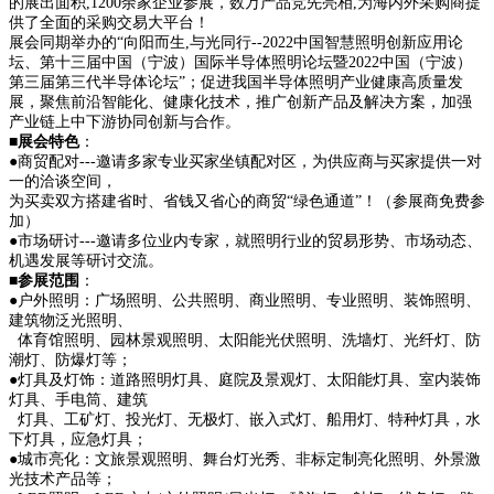
的展出面积,1200余家企业参展，数万产品竞先亮相,为海内外采购商提
供了全面的采购交易大平台！
展会同期举办的“向阳而生,与光同行--2022中国智慧照明创新应用论
坛、第十三届中国（宁波）国际半导体照明论坛暨2022中国（宁波）
第三届第三代半导体论坛”；促进我国半导体照明产业健康高质量发
展，聚焦前沿智能化、健康化技术，推广创新产品及解决方案，加强
产业链上中下游协同创新与合作。
■
展会特色
：
●商贸配对---邀请多家专业买家坐镇配对区，为供应商与买家提供一对
一的洽谈空间，
为买卖双方搭建省时、省钱又省心的商贸“绿色通道”！（参展商免费参
加）
●市场研讨---邀请多位业内专家，就照明行业的贸易形势、市场动态、
机遇发展等研讨交流。
■
参展范围
：
●户外照明：广场照明、公共照明、商业照明、专业照明、装饰照明、
建筑物泛光照明、
体育馆照明、园林景观照明、太阳能光伏照明、洗墙灯、光纤灯、防
潮灯、防爆灯等；
●灯具及灯饰：道路照明灯具、庭院及景观灯、太阳能灯具、室内装饰
灯具、手电筒、建筑
灯具、工矿灯、投光灯、无极灯、嵌入式灯、船用灯、特种灯具，水
下灯具，应急灯具；
●城市亮化：文旅景观照明、舞台灯光秀、非标定制亮化照明、外景激
光技术产品等；