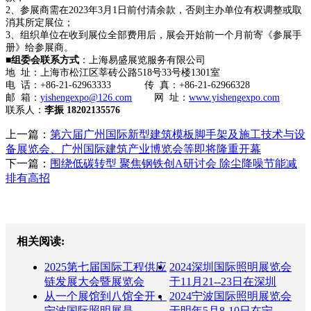
2、参展商需在2023年3月1日前付清余款，否则主办单位有权调整或取
消其所定展位；
3、组织单位在收到展位全部费用后，展会开始前一个月前寄《参展手
册》给参展商。
■
组委会联系方式
：上海易盛展览服务有限公司
地 址：上海市松江区莘砖公路518号33号楼1301室
电 话：+86-21-62963333 传 真：+86-21-62966328
邮 箱：
yishengexpo@126.com
网 址：
www.yishengexpo.com
联系人：
李振 18202135576
上一篇：
第六届广州国际新型建筑模板脚手架及施工技术与设
备展览会、广州国际建筑产业博览会等即将隆重开幕
下一篇：
围绕低碳转型 聚焦钢铁创A研讨会 除尘降噪节能减
排有高招
相关阅读:
2025第七届国际工程供应
2024深圳国际照明展览会
链发展大会暨展览会
于11月21--23日在深圳
从一个展馆到八馆全开，
2024宁波国际照明展览会
宁波国际照明展是
于明年5月8-10日在宁