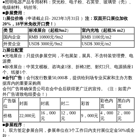
●照明电器产品专用材料：荧光粉、电子粉、石英管、玻璃管（壳）、
电级材料、钨丝等;
■
参展费用
：
1)
展位价格
（申请截止日- 2023年3月31日 ）
注：双面开口展位加收
20%，18平米免收开口费！
）
类
型
标准展台（起租
9m
2
）
室内光地（起租
36 m
2
）
国内企业
RMB 10800元/9m2
RMB 1100元/m2
外资企业
USD$ 3000元/9m2
USD$ 300元/m2
2)展位配置
●光地展台：只提供参展空间，不包展架，展具、不含特装管理费、电
源费.
●标准展台：中英文楣板、咨询桌1张、折椅2把、射灯2只、电源插座1
个、纸篓1个.
■
会刊广告
：
会刊发行数量50,000本，提供给到场专业买家和主办方数
据库内的重要采购商
会刊广告将确保贵公司在会中会后获得更广泛的宣传。（注：如需户
外广告请致电组委会！）
广告版
彩色内
黑白内
封面
封底
封二
彩首
位
页
页
16，000
12，000
4，000
2，000
价格
22,000元
9，000元
元
元
元
元
■
参展程序
：
1、双方签定参展合同，参展单位在3个工作日内支付展位定金50%或全
款；