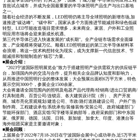
宁波是享誉国内外的“灯具之乡”，国家“十城万盏”半导体照明应用工程
首批试点城市，并成为全国最重要的半导体照明产品生产与出口基地
之一。
随着社会经济的不断发展，LED照明仍将主导全球照明的新增市场,加
速推进“碳达峰”、“碳中和”，国家从多个方面推进节能减排和绿色低碳
转型。LED节能改造项目需求增多，未来商业、家居、户外和工业照
明应用市场将会迎来新成长机遇。
第三代半导体已进入快速发展的“成长期”。全产业链市场需求全面爆
发，产业规模将突破万亿。顺着LED照明掀起的第三次半导体材料革
命浪潮，将这一技术构想转化为现实，成为支撑新一代信息技术、节
能减排和智能制造的“核芯”力量。
■
展会介绍
：
“2023宁波国际照明展览会”致力于搭建照明产业供需双方的供应链平
台，加强国内外的交流与合作，提升相关企业品牌认知度和影响力，
从而推进中国照明行业的整体发展；大会预展出面积6万平方米，特色
展示空间3000个，参展企业1500余家。
大会将邀请全国范围内的照明及电器产品代理商/经销商/进出口贸易商/
灯具制造商、百货公司/连锁店、各大建筑设计院（所）、房产开发
商、城市亮化景观规划/建造公司、市政/路灯道路建设公司、户外广告
制作商、工程建设承包/系统承包/装修装饰/安装公司、政府城建部门/
节能环保部门、酒店宾馆/写字楼等采购部等，政府采购部门和中东国
家、俄罗斯、德国、法国、日韩、新加坡、加拿大、印度、港澳台等
海外组团买家是主要邀请对象；
■
展会回顾
：
上届展会于2022年7月18-20日在宁波国际会展中心成功举办,近5万平米