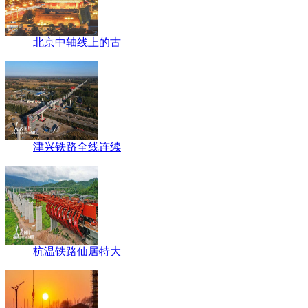
北京中轴线上的古
津兴铁路全线连续
杭温铁路仙居特大