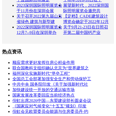
2023深圳国际照明展览会
展望新时代，2022深圳国
于11月份在深圳会展
际照明展览会邀您共
关于召开2022第九届山东
【定档】CADE建筑设计
省绿色 建筑与新型建
博览会确定于2022年12月
2022深圳国际照明展览会
关于9月21-23日在日照召
12月7--9日在深圳举办
开第二届中国钙产业
热点资讯
顺应需求更好发挥住房公积金作用
联合国教科文组织确认北京为“世界建筑之
福州深化实施新时代“堡垒工程”
全国总工会部署加强安全生产和劳动保护工
中共中央 国务院印发《关于加强新时代社
加快建设统一开放的交通运输市场
国家发展改革委回应当前经济热点
倪虹出席2026中国—东盟建设部长圆桌会议
《国家应对气候变化“十五五”规划》印发
倪虹会见欧盟委员会能源与住房委员丹·约