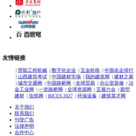
友情链接
|
慧聪工程机械
|
数字化企业
|
五金机电
|
中国名企排行
|
山西建筑考试
|
中国建材市场
|
我的建筑网
|
建材之家
|
城市交通网
|
中国路桥网
|
全球贸易
|
办公室装修
|
冶
金工业网
|
一览路桥网
|
全球资源网
|
五展六会
|
新型
建材
|
虫筑网
|
BICES 2027
|
环保设备
|
建筑英才网
关于我们
联系我们
刊登广告
法律声明
合作中心