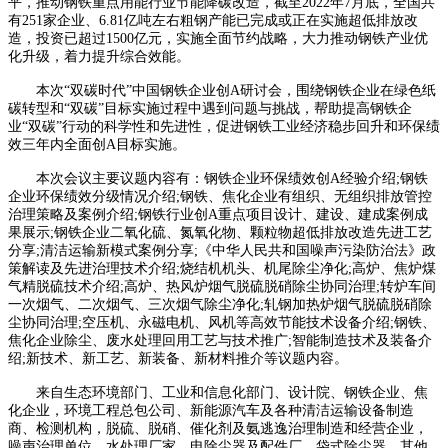
平，推动钢铁重点用能行业节能降碳改造，截至2022年7月底，全国共
有251家企业、6.81亿吨左右粗钢产能已完成或正在实施超低排放改
造，投资已超过1500亿元，实施全面节约战略，大力推动钢铁产业优
化升级，着力提升综合效能。
本次“双碳时代”中国钢铁企业创A研讨会，围绕钢铁企业在绿色纸
碳转型和“双碳”目标实施过程中遇到问题与挑战，帮助提高钢铁企
业“双碳”行动的科学性和先进性，促进钢铁工业经济稳步回升和环保绩
效三年内全面创A目标实施。
本次会议主要议题内容有：钢铁企业环保绩效创A经验介绍;钢铁
企业环保绩效分级情况介绍;钢铁、焦化企业有组织、无组织排放管控
治理策略及案例介绍;钢铁行业创A重点项目设计、建设、建成案例成
果展示;钢铁企业二氧化硫、氮氧化物、颗粒物超低排放改造先进工艺
分享;清洁运输新模式案例分享;《中华人民共和国噪声污染防治法》政
策解读及先进治理技术介绍;烧结机机头、机尾除尘净化;高炉、焦炉煤
气精脱硫技术介绍;高炉、热风炉烟气脱硫脱硝除尘协同治理;转炉车间
一次烟气、二次烟气、三次烟气除尘净化;轧钢加热炉烟气脱硫脱硝除
尘协同治理;空压机、永磁电机、风机等高效节能技术设备介绍;钢铁、
焦化企业除尘、废水处理回用工艺与技术推广;智能制造技术及装备介
绍;新技术、新工艺、新装备、新材料推介等议题内容。
来自生态环境部门、工业和信息化部门、设计院、钢铁企业、焦
化企业，环境工程总包公司、新能源汽车及各种清洁运输设备制造
商、检测机构，脱硫、脱硝、催化剂及氨逃逸治理制造和经营企业，
噪声治理单位，水处理厂家、电除尘器及配件厂、袋式除尘器、其他