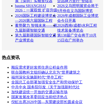
展（深圳）实验室仪器
企品牌万里行”登陆非
bauma SHANGHAI
2026义乌照明展览会将于
2026：一展双馆 扩容升级
9月份在义乌国际博览
2026国际工程建设博览会
2026年成都国际工业博览
—2026第六届国际工程
会今日开幕
蓄势聚力 智领未来——第
2026西南(成都)水利工程
九届新疆智能交通
技术装备博览会
第九届新疆国际智能交通
第138届广交会将于10月
产业博览会
15日在广州举办
热点资讯
顺应需求更好发挥住房公积金作用
联合国教科文组织确认北京为“世界建筑之
福州深化实施新时代“堡垒工程”
全国总工会部署加强安全生产和劳动保护工
中共中央 国务院印发《关于加强新时代社
加快建设统一开放的交通运输市场
国家发展改革委回应当前经济热点
倪虹出席2026中国—东盟建设部长圆桌会议