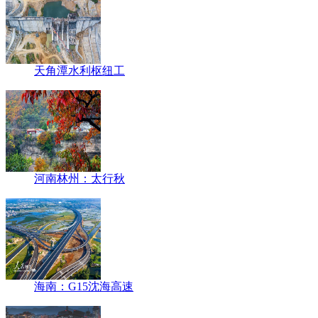
天角潭水利枢纽工
河南林州：太行秋
海南：G15沈海高速