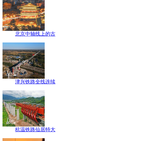
北京中轴线上的古
津兴铁路全线连续
杭温铁路仙居特大