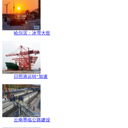
哈尔滨：冰雪大世
日照港运转“加速
云南墨临公路建设