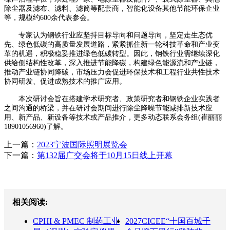
除尘器及滤布、滤料、滤筒等配套商，智能化设备其他节能环保企业
等，规模约600余代表参会。
专家认为钢铁行业应坚持目标导向和问题导向，坚定走生态优
先、绿色低碳的高质量发展道路，紧紧抓住新一轮科技革命和产业变
革的机遇，积极稳妥推进绿色低碳转型。因此，钢铁行业需继续深化
供给侧结构性改革，深入推进节能降碳，构建绿色能源流和产业链，
推动产业链协同降碳，市场压力会促进环保技术和工程行业共性技术
协同研发、促进成熟技术的推广应用。
本次研讨会旨在搭建学术研究者、政策研究者和钢铁企业实践者
之间沟通的桥梁，并在研讨会期间进行除尘降噪节能减排新技术应
用、新产品、新设备等技术或产品推介，更多动态联系会务组(崔丽丽
18901056960)了解。
上一篇：
2023宁波国际照明展览会
下一篇：
第132届广交会将于10月15日线上开幕
相关阅读:
CPHI & PMEC 制药工业
2027CICEE“十国百城千