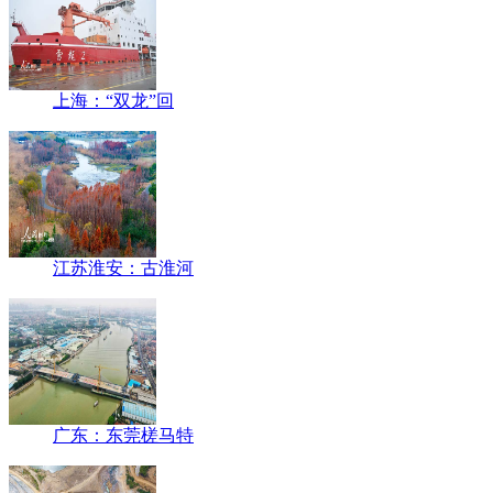
上海：“双龙”回
江苏淮安：古淮河
广东：东莞槎马特