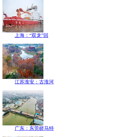
上海：“双龙”回
江苏淮安：古淮河
广东：东莞槎马特