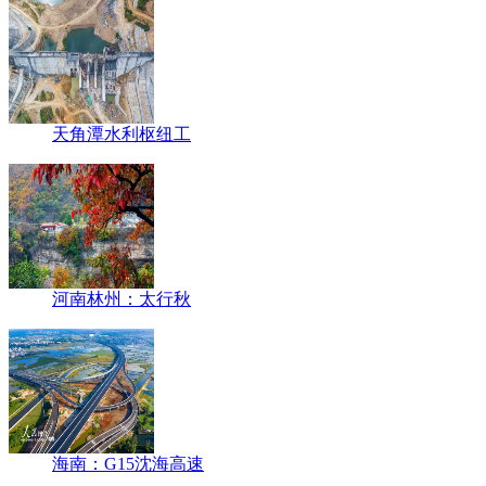
天角潭水利枢纽工
河南林州：太行秋
海南：G15沈海高速