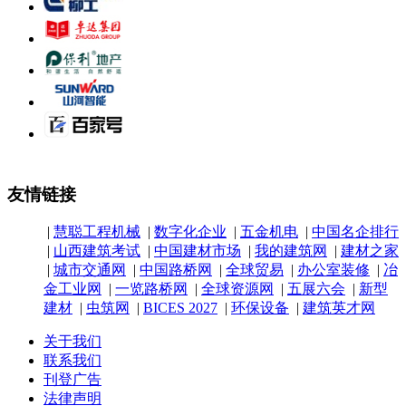
友情链接
|
慧聪工程机械
|
数字化企业
|
五金机电
|
中国名企排行
|
山西建筑考试
|
中国建材市场
|
我的建筑网
|
建材之家
|
城市交通网
|
中国路桥网
|
全球贸易
|
办公室装修
|
冶
金工业网
|
一览路桥网
|
全球资源网
|
五展六会
|
新型
建材
|
虫筑网
|
BICES 2027
|
环保设备
|
建筑英才网
关于我们
联系我们
刊登广告
法律声明