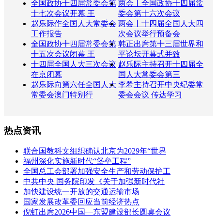
全国政协十四届常委会第
两会丨全国政协十四届常
十七次会议开幕 王
委会第十六次会议
赵乐际作全国人大常委会
两会丨十四届全国人大四
工作报告
次会议举行预备会
全国政协十四届常委会第
韩正出席第十三届世界和
十五次会议闭幕 王
平论坛开幕式并致
十四届全国人大三次会议
赵乐际主持召开十四届全
在京闭幕
国人大常委会第三
赵乐际向第六任全国人大
李希主持召开中央纪委常
常委会澳门特别行
委会会议 传达学习
热点资讯
联合国教科文组织确认北京为2029年“世界
福州深化实施新时代“堡垒工程”
全国总工会部署加强安全生产和劳动保护工
中共中央 国务院印发《关于加强新时代社
加快建设统一开放的交通运输市场
国家发展改革委回应当前经济热点
倪虹出席2026中国—东盟建设部长圆桌会议