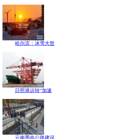
哈尔滨：冰雪大世
日照港运转“加速
云南墨临公路建设