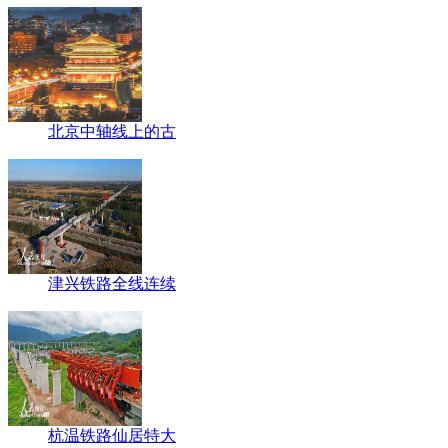
北京中轴线上的古
津兴铁路全线连续
杭温铁路仙居特大