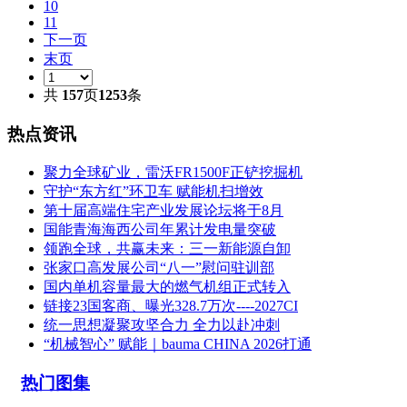
10
11
下一页
末页
共
157
页
1253
条
热点资讯
聚力全球矿业，雷沃FR1500F正铲挖掘机
守护“东方红”环卫车 赋能机扫增效
第十届高端住宅产业发展论坛将于8月
国能青海海西公司年累计发电量突破
领跑全球，共赢未来：三一新能源自卸
张家口高发展公司“八一”慰问驻训部
国内单机容量最大的燃气机组正式转入
链接23国客商、曝光328.7万次----2027CI
统一思想凝聚攻坚合力 全力以赴冲刺
“机械智心” 赋能｜bauma CHINA 2026打通
热门图集