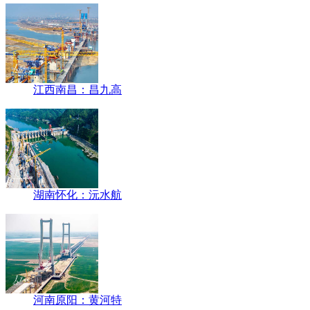
江西南昌：昌九高
湖南怀化：沅水航
河南原阳：黄河特