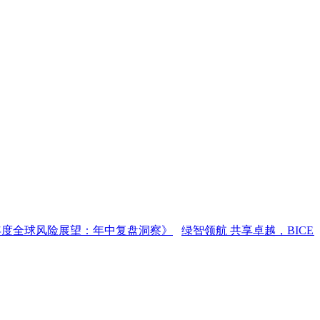
全球风险展望：年中复盘洞察》
绿智领航 共享卓越，BICES 202