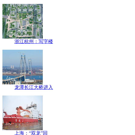
浙江杭州：写字楼
龙潭长江大桥进入
上海：“双龙”回