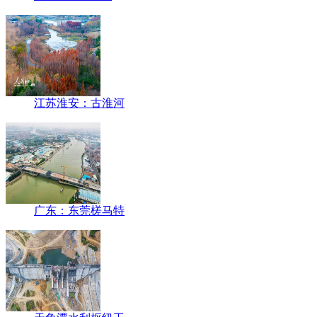
江苏淮安：古淮河
广东：东莞槎马特