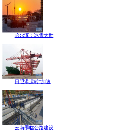
哈尔滨：冰雪大世
日照港运转“加速
云南墨临公路建设