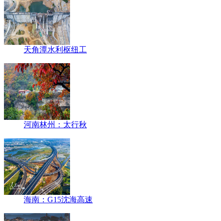
天角潭水利枢纽工
河南林州：太行秋
海南：G15沈海高速