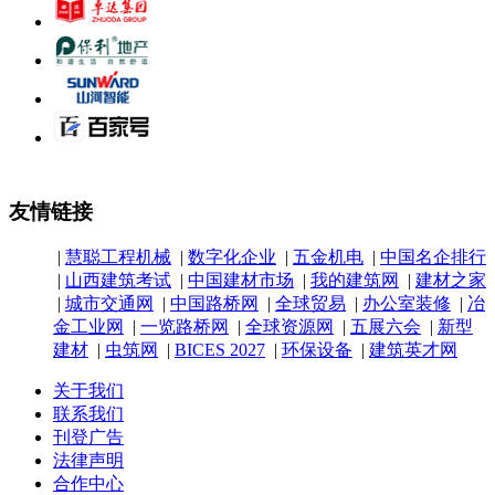
友情链接
|
慧聪工程机械
|
数字化企业
|
五金机电
|
中国名企排行
|
山西建筑考试
|
中国建材市场
|
我的建筑网
|
建材之家
|
城市交通网
|
中国路桥网
|
全球贸易
|
办公室装修
|
冶
金工业网
|
一览路桥网
|
全球资源网
|
五展六会
|
新型
建材
|
虫筑网
|
BICES 2027
|
环保设备
|
建筑英才网
关于我们
联系我们
刊登广告
法律声明
合作中心