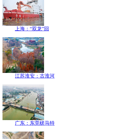
上海：“双龙”回
江苏淮安：古淮河
广东：东莞槎马特