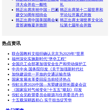
洋大会并在一般性
礼
韩正出席庆祝中国－巴西
韩正出席第十二届世界和
建交50周年招待会
平论坛开幕式并致
韩正出席中国美国商会年
韩正出席太湖世界文化论
度答谢晚宴并致辞
坛第七届年会并致
热点资讯
联合国教科文组织确认北京为2029年“世界
福州深化实施新时代“堡垒工程”
全国总工会部署加强安全生产和劳动保护工
中共中央 国务院印发《关于加强新时代社
加快建设统一开放的交通运输市场
国家发展改革委回应当前经济热点
倪虹出席2026中国—东盟建设部长圆桌会议
《国家应对气候变化“十五五”规划》印发
倪虹会见欧盟委员会能源与住房委员丹·约
十五载深耕践初心 实干担当绽芳华