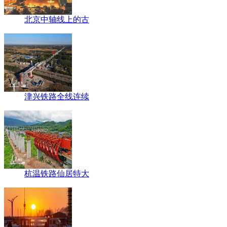
北京中轴线上的古
津兴铁路全线连续
杭温铁路仙居特大