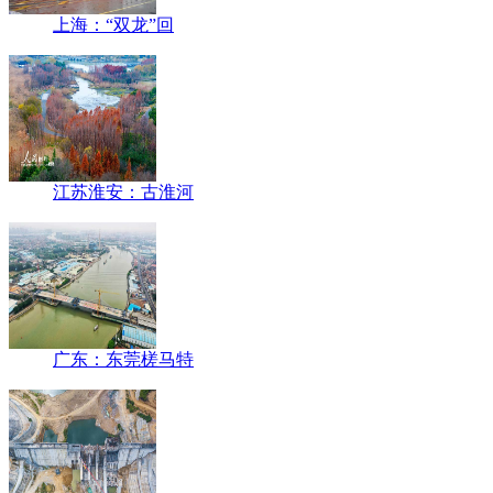
上海：“双龙”回
江苏淮安：古淮河
广东：东莞槎马特