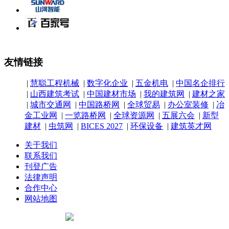
友情链接
|
慧聪工程机械
|
数字化企业
|
五金机电
|
中国名企排行
|
山西建筑考试
|
中国建材市场
|
我的建筑网
|
建材之家
|
城市交通网
|
中国路桥网
|
全球贸易
|
办公室装修
|
冶
金工业网
|
一览路桥网
|
全球资源网
|
五展六会
|
新型
建材
|
虫筑网
|
BICES 2027
|
环保设备
|
建筑英才网
关于我们
联系我们
刊登广告
法律声明
合作中心
网站地图