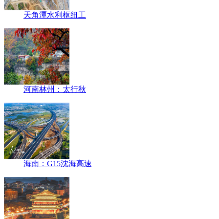
天角潭水利枢纽工
河南林州：太行秋
海南：G15沈海高速