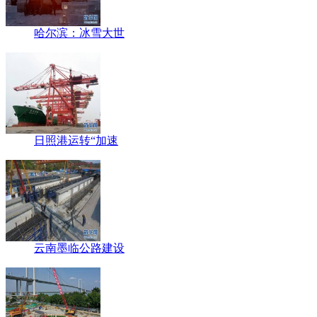
哈尔滨：冰雪大世
日照港运转“加速
云南墨临公路建设