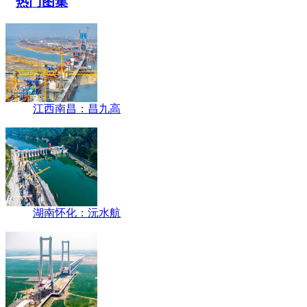
热门图集
江西南昌：昌九高
湖南怀化：沅水航