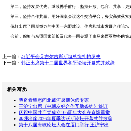
第二，坚持发展优先。继续携手前行，坚持开放、包容、共享，更好
第三，坚持合作共赢。用好圆桌会议这个交流平台，务实高效落实好
倪虹出席了同期举办的中国—东盟建设、住房和城市发展合作论坛，
会前，倪虹与东盟国家部长及代表一同参观了由马来西亚举办的第2
上一篇：
习近平会见吉尔吉斯斯坦总统扎帕罗夫
下一篇：
韩正出席第十二届世界和平论坛开幕式并致辞
相关阅读:
蔡奇看望慰问北戴河暑期休假专家
王沪宁出席《中朝友好合作互助条约》签订
庆祝中国共产党成立105周年大会在京隆重举
李强出席2026年夏季达沃斯论坛开幕式并致辞
第十八届海峡论坛大会在厦门举行 王沪宁出