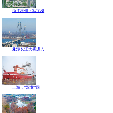
浙江杭州：写字楼
龙潭长江大桥进入
上海：“双龙”回