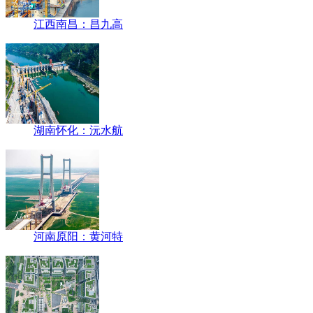
江西南昌：昌九高
湖南怀化：沅水航
河南原阳：黄河特