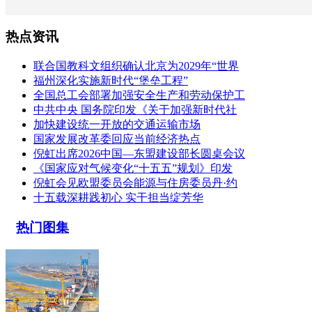
热点资讯
联合国教科文组织确认北京为2029年“世界
福州深化实施新时代“堡垒工程”
全国总工会部署加强安全生产和劳动保护工
中共中央 国务院印发《关于加强新时代社
加快建设统一开放的交通运输市场
国家发展改革委回应当前经济热点
倪虹出席2026中国—东盟建设部长圆桌会议
《国家应对气候变化“十五五”规划》印发
倪虹会见欧盟委员会能源与住房委员丹·约
十五载深耕践初心 实干担当绽芳华
热门图集