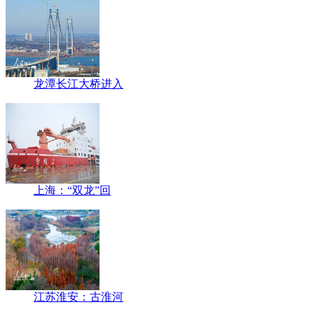
龙潭长江大桥进入
上海：“双龙”回
江苏淮安：古淮河