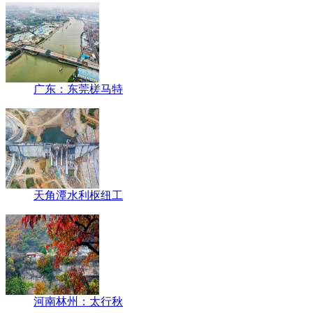
广东：东莞槎马特
天角潭水利枢纽工
河南林州：太行秋