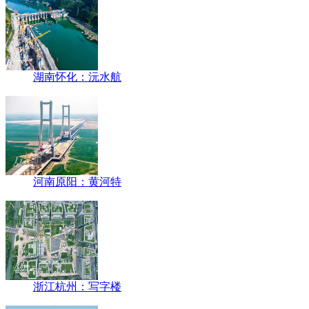
湖南怀化：沅水航
河南原阳：黄河特
浙江杭州：写字楼