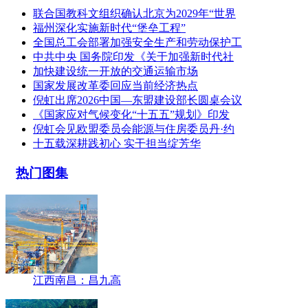
联合国教科文组织确认北京为2029年“世界
福州深化实施新时代“堡垒工程”
全国总工会部署加强安全生产和劳动保护工
中共中央 国务院印发《关于加强新时代社
加快建设统一开放的交通运输市场
国家发展改革委回应当前经济热点
倪虹出席2026中国—东盟建设部长圆桌会议
《国家应对气候变化“十五五”规划》印发
倪虹会见欧盟委员会能源与住房委员丹·约
十五载深耕践初心 实干担当绽芳华
热门图集
江西南昌：昌九高