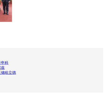
卡申科
巴兹
王储哈立德