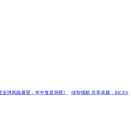
全球风险展望：年中复盘洞察》
绿智领航 共享卓越，BICES 202