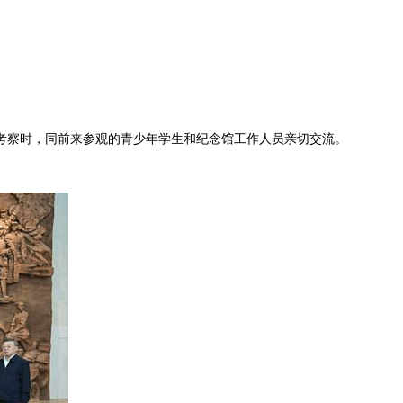
考察时，同前来参观的青少年学生和纪念馆工作人员亲切交流。