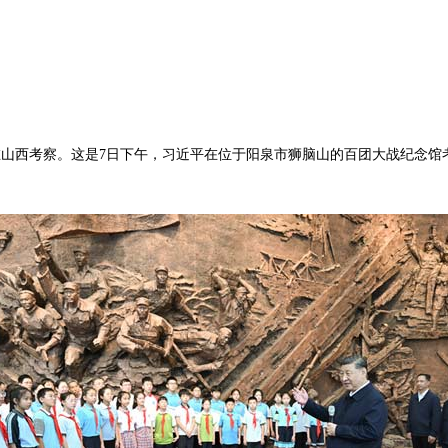
山西考察。这是7日下午，习近平在位于阳泉市狮脑山的百团大战纪念馆