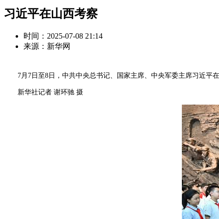
习近平在山西考察
时间：2025-07-08 21:14
来源：新华网
7月7日至8日，中共中央总书记、国家主席、中央军委主席习近平在
新华社记者 谢环驰 摄