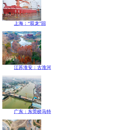
上海：“双龙”回
江苏淮安：古淮河
广东：东莞槎马特