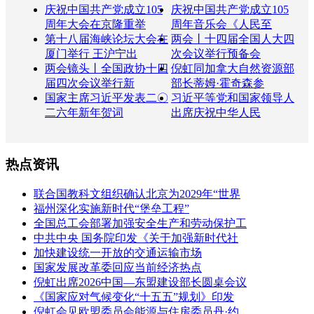
庆祝中国共产党成立105
庆祝中国共产党成立105
周年大会在京隆重举
周年音乐会《人民至
第十八届海峡论坛大会在
两会丨十四届全国人大四
厦门举行 王沪宁出
次会议举行预备会
两会镜头丨全国政协十四
倪虹同加拿大自然资源部
届四次会议举行新
部长蒂姆·霍奇森参
国家主席习近平发表二〇
习近平等党和国家领导人
二六年新年贺词
出席庆祝中华人民
热点资讯
联合国教科文组织确认北京为2029年“世界
福州深化实施新时代“堡垒工程”
全国总工会部署加强安全生产和劳动保护工
中共中央 国务院印发《关于加强新时代社
加快建设统一开放的交通运输市场
国家发展改革委回应当前经济热点
倪虹出席2026中国—东盟建设部长圆桌会议
《国家应对气候变化“十五五”规划》印发
倪虹会见欧盟委员会能源与住房委员丹·约