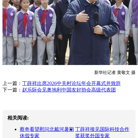
新华社记者 黄敬文 摄
上一篇：
丁薛祥出席2026中关村论坛年会开幕式并致辞
下一篇：
赵乐际会见奥地利中国友好协会高级代表团
相关阅读:
蔡奇看望慰问北戴河暑期
丁薛祥接见国际科技合作
休假专家
奖获奖外国专家