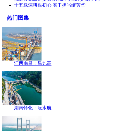
十五载深耕践初心 实干担当绽芳华
热门图集
江西南昌：昌九高
湖南怀化：沅水航