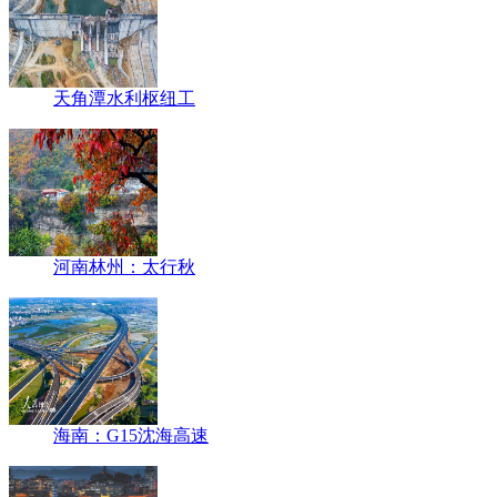
天角潭水利枢纽工
河南林州：太行秋
海南：G15沈海高速