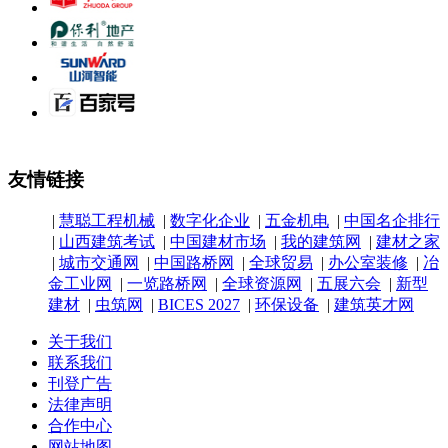
友情链接
|
慧聪工程机械
|
数字化企业
|
五金机电
|
中国名企排行
|
山西建筑考试
|
中国建材市场
|
我的建筑网
|
建材之家
|
城市交通网
|
中国路桥网
|
全球贸易
|
办公室装修
|
冶
金工业网
|
一览路桥网
|
全球资源网
|
五展六会
|
新型
建材
|
虫筑网
|
BICES 2027
|
环保设备
|
建筑英才网
关于我们
联系我们
刊登广告
法律声明
合作中心
网站地图