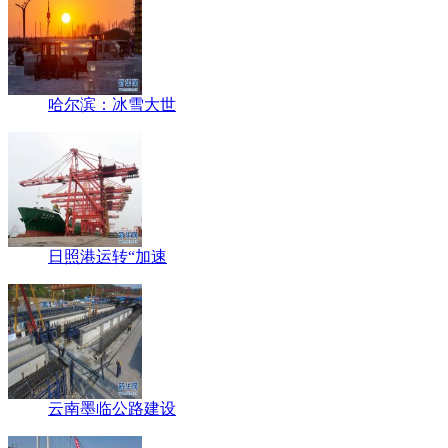
哈尔滨：冰雪大世
日照港运转“加速
云南墨临公路建设