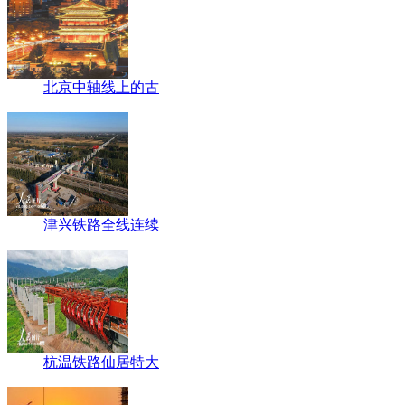
北京中轴线上的古
津兴铁路全线连续
杭温铁路仙居特大