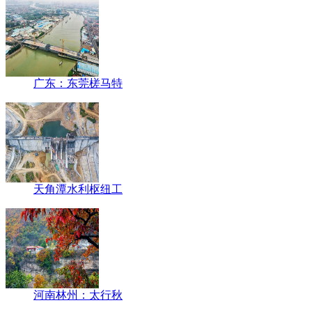
广东：东莞槎马特
天角潭水利枢纽工
河南林州：太行秋