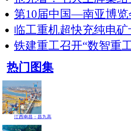
第10届中国—南亚博
临工重机超快充纯电矿
铁建重工召开“数智重工
热门图集
江西南昌：昌九高