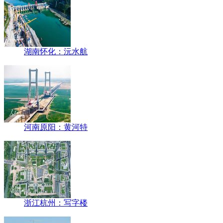
湖南怀化：沅水航
河南原阳：黄河特
浙江杭州：写字楼