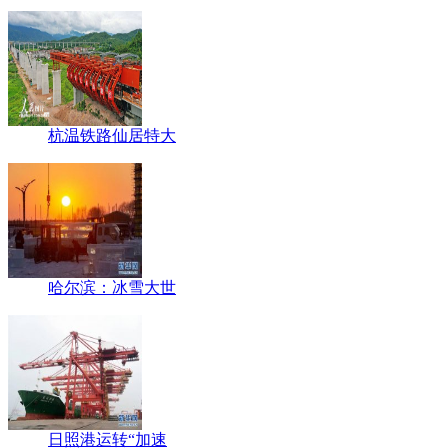
杭温铁路仙居特大
哈尔滨：冰雪大世
日照港运转“加速