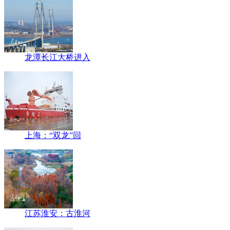
龙潭长江大桥进入
上海：“双龙”回
江苏淮安：古淮河