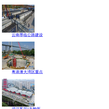
云南墨临公路建设
粤港澳大湾区重点
武汉客厅“方舱医