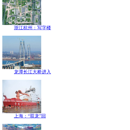
浙江杭州：写字楼
龙潭长江大桥进入
上海：“双龙”回