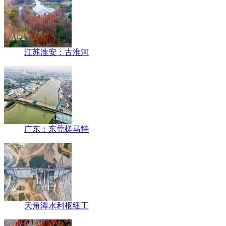
江苏淮安：古淮河
广东：东莞槎马特
天角潭水利枢纽工