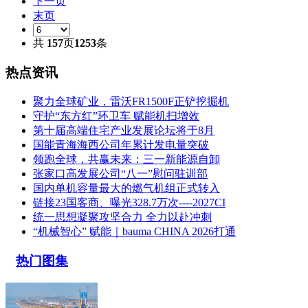
下一页
末页
共
157
页
1253
条
热点资讯
聚力全球矿业，雷沃FR1500F正铲挖掘机
守护“东方红”环卫车 赋能机扫增效
第十届高端住宅产业发展论坛将于8月
国能青海海西公司年累计发电量突破
领跑全球，共赢未来：三一新能源自卸
张家口高发展公司“八一”慰问驻训部
国内单机容量最大的燃气机组正式转入
链接23国客商、曝光328.7万次----2027CI
统一思想凝聚攻坚合力 全力以赴冲刺
“机械智心” 赋能｜bauma CHINA 2026打通
热门图集