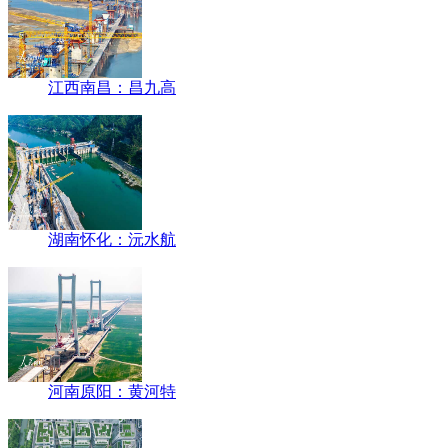
江西南昌：昌九高
湖南怀化：沅水航
河南原阳：黄河特