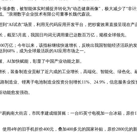
参数，被智能体实时捕捉并转化为“动态健康画像”，极大减少了“非计划
低。”浪潮数字企业技术有限公司董事长魏代森说。
AI试衣”场景，利用无代码应用开发平台，把纱窗效果直接呈现在产品
，截至5月底，我国日均词元调用量已达数百万亿，规模全球领先。
至100万亿；今年以来，该指标继续快速增长，反映出我国智能经济活跃的发
望达到68%，成为全球最活跃的AI应用市场之一。
、AI加快赋能，彰显了中国产业动能之新。
增长，装备制造业贡献了近六成的工业增长，高端化、智能化、绿色化、
制造业、锂离子电池制造业投资分别增长11%、24.9%，信息服务业投资增
新动能愈发强劲。
购南大街店，市民李建成细算账：一台85英寸电视加一台冰箱，原价1万
年的旧手机折价400元，叠加400多元的国家补贴，原价2800元的新手