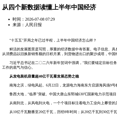
从四个新数据读懂上半年中国经济
时间：2026-07-08 07:29
来源：人民日报
“十五五”开局之年已过半程，上半年中国经济怎么样？
鲜活的发展图景是写照，厚重的经济数据中有答案。电子信息、具身
从消费品以旧换新销售额的日积月累，到货物进出口的聚沙成塔，中国
习近平总书记在二〇二六年新年贺词中强调，“我们要锚定目标任务，
工作的底气与信心。
从发电装机容量超40亿千瓦看发展态势之稳
南海之滨，绿电风起。6月22日，龙源电力海南东方启源海风场9号机
鲁西大地，“临界”突破。中国大唐山东郓城630℃国家电力示范项目
从南到北，从风电到火电，一个个项目标注着电力工业向上攀登的足迹—
从10亿千瓦翻番至20亿千瓦，历经8年时间；从20亿千瓦到30亿千瓦