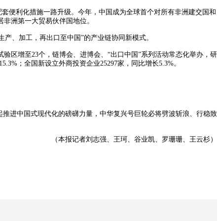
和配套便利化措施一路升级。今年，中国成为全球首个对所有非洲建交国和
居非洲第一大贸易伙伴国地位。
生产、加工，再出口至中国”的产业链协同新模式。
验区增至23个，链博会、进博会、“出口中国”系列活动常态化举办，研
3%；全国新设立外商投资企业25297家，同比增长5.3%。
起推进中国式现代化的磅礴力量，中华复兴号巨轮必将劈波斩浪、行稳致
（本报记者刘志强、王珂、谷业凯、罗珊珊、王云杉）