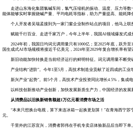
走进山东海化集团氯碱车间，氯气压缩机的振动、温度、压力等数十项
能体能够实时掌握烧碱产量、平均电耗等指标，助力产量提高、能耗降
个人开发者吴瑞孟接到为一家门窗企业制作站点的项目，他马上联想到“
赋能千行百业、走进千家万户，今年上半年，我国AI领域爆发式成长
2024年初，我国日均词元调用量只有1000亿；至2025年底，跃升
国生成式AI市场规模将接近千亿美元，2024年至2029年复合增长率有
新旧动能加快转换是当前经济运行的鲜明特征。词元调用量不断突破
产业结构“进阶”。今年1至5月，高技术制造业贡献了近四成的工业
新兴产业“起势”。前5个月，高技术产业投资同比增长4.5%，集成电路
以科技创新推动产业创新，加快发展新质生产力，中国经济的发展
从消费品以旧换新销售额超1万亿元看消费市场之活
“本来只想换台电视，算下来连冰箱一起换更划算！”在青海西宁苏宁易
元。
千里外的江苏宜兴，消费者郭伟在手机专卖店体验新品后当即下单。使用4