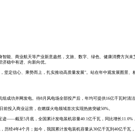
智能、商业航天等产业新意盎然，文旅、数字、绿色、健康消费方兴未艾
经济稳中有进、向新向优。
坚定信心、乘势而上，扎实推动高质量发展”。站在年中观发展图景、
组成功并网发电。待8月风电场全部投产后，年均可提供16亿千瓦时清洁电
日前投入商业运营，在燃煤火电领域首次实现热效突破50%。
—截至5月底，全国累计发电装机容量40.1亿千瓦，同比增长11.0%
，历经4年4个月；如今，我国累计发电装机容量从30亿千瓦到40亿千瓦