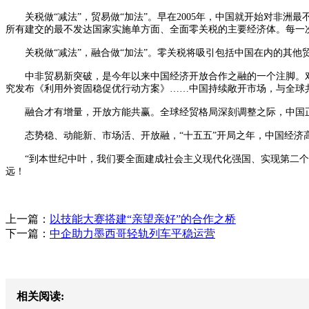
关税做“减法”，贸易做“加法”。早在2005年，中国就开始对非洲
所有建交的最不发达国家实施单方面、全面零关税的主要经济体。每一
关税做“减法”，融合做“加法”。零关税将吸引包括中国在内的其他
中非贸易新突破，是今年以来中国经济开放合作之融的一个注脚。对63
究发布《利用外资固稳促优行动方案》……中国持续敞开市场，与全球共享发展
融合才有增量，开放方能共赢。全球经贸格局深刻调整之际，中国正
态势稳、动能新、市场活、开放融，“十五五”开局之年，中国经济
“到本世纪中叶，我们要全面建成社会主义现代化强国、实现第二个百
远！
上一篇：
以技能大赛搭建“亲望亲好”的合作之桥
下一篇：
中企助力墨西哥轻轨列车平稳运营
相关阅读: