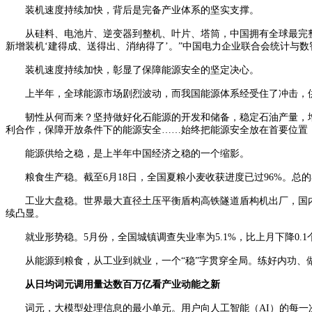
装机速度持续加快，背后是完备产业体系的坚实支撑。
从硅料、电池片、逆变器到整机、叶片、塔筒，中国拥有全球最完整的
新增装机‘建得成、送得出、消纳得了’。”中国电力企业联合会统计与
装机速度持续加快，彰显了保障能源安全的坚定决心。
上半年，全球能源市场剧烈波动，而我国能源体系经受住了冲击，供
韧性从何而来？坚持做好化石能源的开发和储备，稳定石油产量，增
利合作，保障开放条件下的能源安全……始终把能源安全放在首要位置
能源供给之稳，是上半年中国经济之稳的一个缩影。
粮食生产稳。截至6月18日，全国夏粮小麦收获进度已过96%。总
工业大盘稳。世界最大直径土压平衡盾构高铁隧道盾构机出厂，国内首个5
续凸显。
就业形势稳。5月份，全国城镇调查失业率为5.1%，比上月下降0.
从能源到粮食，从工业到就业，一个“稳”字贯穿全局。练好内功、
从日均词元调用量达数百万亿看产业动能之新
词元，大模型处理信息的最小单元。用户向人工智能（AI）的每一次