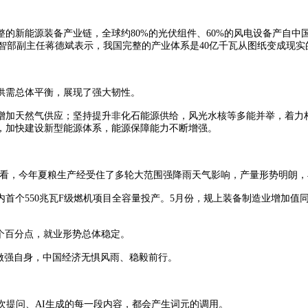
新能源装备产业链，全球约80%的光伏组件、60%的风电设备产自中国
数智部副主任蒋德斌表示，我国完整的产业体系是40亿千瓦从图纸变成现实
需总体平衡，展现了强大韧性。
加天然气供应；坚持提升非化石能源供给，风光水核等多能并举，着力构
，加快建设新型能源体系，能源保障能力不断增强。
的看，今年夏粮生产经受住了多轮大范围强降雨天气影响，产量形势明朗，
50兆瓦F级燃机项目全容量投产。5月份，规上装备制造业增加值同比增长
1个百分点，就业形势总体稳定。
做强自身，中国经济无惧风雨、稳毅前行。
提问、AI生成的每一段内容，都会产生词元的调用。