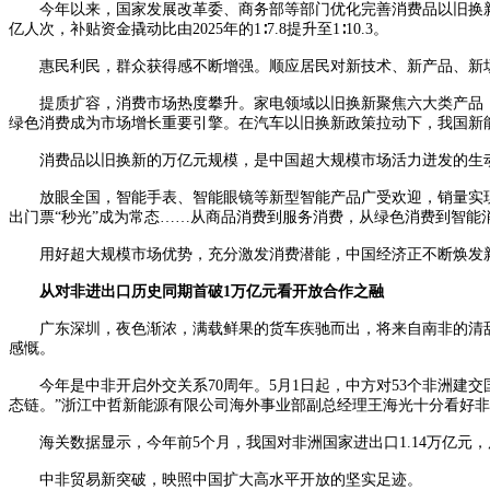
今年以来，国家发展改革委、商务部等部门优化完善消费品以旧换新政策
亿人次，补贴资金撬动比由2025年的1∶7.8提升至1∶10.3。
惠民利民，群众获得感不断增强。顺应居民对新技术、新产品、新场景
提质扩容，消费市场热度攀升。家电领域以旧换新聚焦六大类产品，重
绿色消费成为市场增长重要引擎。在汽车以旧换新政策拉动下，我国新能源乘
消费品以旧换新的万亿元规模，是中国超大规模市场活力迸发的生
放眼全国，智能手表、智能眼镜等新型智能产品广受欢迎，销量实现成
出门票“秒光”成为常态……从商品消费到服务消费，从绿色消费到智
用好超大规模市场优势，充分激发消费潜能，中国经济正不断焕发
从对非进出口历史同期首破1万亿元看开放合作之融
广东深圳，夜色渐浓，满载鲜果的货车疾驰而出，将来自南非的清甜果
感慨。
今年是中非开启外交关系70周年。5月1日起，中方对53个非洲建
态链。”浙江中哲新能源有限公司海外事业部副总经理王海光十分看好
海关数据显示，今年前5个月，我国对非洲国家进出口1.14万亿元，历
中非贸易新突破，映照中国扩大高水平开放的坚实足迹。