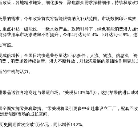
，各地精准施策、细化服务，聚焦群众需求深耕细作，持续释放政策红利
的需求，今年政策首次将智能眼镜纳入补贴范围。市场数据印证成效：1
点补贴一级能效、一级水效产品。政策引导下，绿色智能消费潜力加快释
用车市场渗透率不断提升，今年4月达到61.4%、5月达到62.9%，
动写照。
倍增长；全国日均快递业务量达5.5亿多件，人流、物流、信息流、资
能消费，消费场景持续创新、潜力不断释放，对经济发展的基础性作用更加
新的生机与活力。
品送往各地商超与果蔬市场。“关税从10%降到0，这批苹果的进口成本
交国全面实施零关税举措。“零关税将吸引更多中企赴非设立工厂，配套回
非洲新能源市场的成长空间。
史同期首次突破1万亿元，同比增长18.2%。