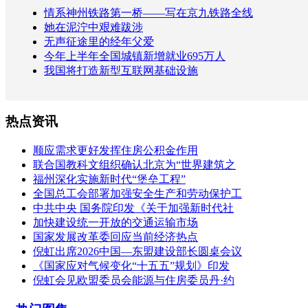
情系神州铁路第一桥——写在京九铁路全线
她在泥泞中艰难跋涉
无声征途里的经年父爱
今年上半年全国城镇新增就业695万人
我国将打造新型互联网基础设施
热点资讯
顺应需求更好发挥住房公积金作用
联合国教科文组织确认北京为“世界建筑之
福州深化实施新时代“堡垒工程”
全国总工会部署加强安全生产和劳动保护工
中共中央 国务院印发《关于加强新时代社
加快建设统一开放的交通运输市场
国家发展改革委回应当前经济热点
倪虹出席2026中国—东盟建设部长圆桌会议
《国家应对气候变化“十五五”规划》印发
倪虹会见欧盟委员会能源与住房委员丹·约