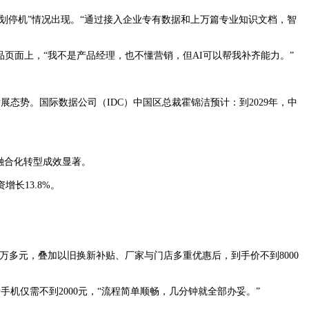
停机”情况出现。“通过接入企业专有数据和上万篇专业知识文档，智
页面上，“我不是产品经理，也不懂营销，但AI可以帮我补齐能力。”
展态势。国际数据公司（IDC）中国区总裁霍锦洁预计：到2029年，中
融合化转型成效显著。
长13.8%。
多元，叠加以旧换新补贴、厂家与门店多重优惠后，到手价不到8000
机仅需不到2000元，“流程简单顺畅，几分钟就全部办妥。”