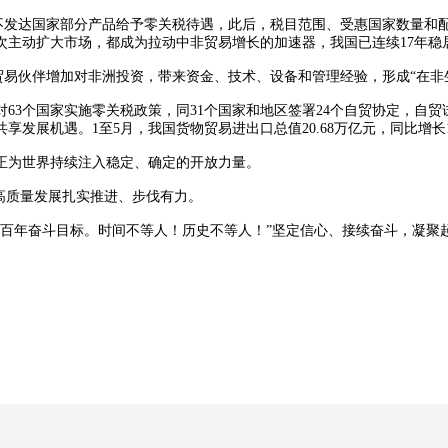
最不发达国家部分产品给予零关税待遇，此后，税目范围、受惠国家数量
次主动扩大市场，都成为拉动中非贸易增长的加速器，我国已连续17年稳
贸易伙伴增加对非洲投资，带来资金、技术、设备和管理经验，形成“在非
个国家实施零关税政策，同31个国家和地区签署24个自贸协定，自贸试
机遇。1至5月，我国货物贸易进出口总值20.68万亿元，同比增长15.
为世界持续注入稳定、确定的开放力量。
高质量发展扎实推进、步伐有力。
年奋斗目标。时间不等人！历史不等人！”坚定信心、接续奋斗，凝聚