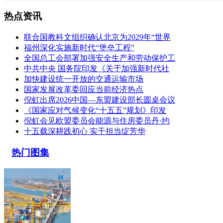
热点资讯
联合国教科文组织确认北京为2029年“世界
福州深化实施新时代“堡垒工程”
全国总工会部署加强安全生产和劳动保护工
中共中央 国务院印发《关于加强新时代社
加快建设统一开放的交通运输市场
国家发展改革委回应当前经济热点
倪虹出席2026中国—东盟建设部长圆桌会议
《国家应对气候变化“十五五”规划》印发
倪虹会见欧盟委员会能源与住房委员丹·约
十五载深耕践初心 实干担当绽芳华
热门图集