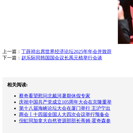
上一篇：
丁薛祥出席世界经济论坛2025年年会并致辞
下一篇：
赵乐际同韩国国会议长禹元植举行会谈
相关阅读:
蔡奇看望慰问北戴河暑期休假专家
庆祝中国共产党成立105周年大会在京隆重举
第十八届海峡论坛大会在厦门举行 王沪宁出
两会丨十四届全国人大四次会议举行预备会
倪虹同加拿大自然资源部部长蒂姆·霍奇森参