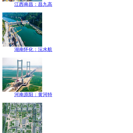
江西南昌：昌九高
湖南怀化：沅水航
河南原阳：黄河特