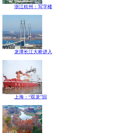
浙江杭州：写字楼
龙潭长江大桥进入
上海：“双龙”回