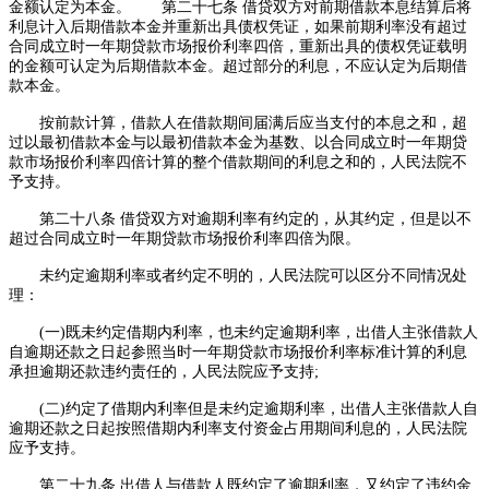
金额认定为本金。 第二十七条 借贷双方对前期借款本息结算后将
利息计入后期借款本金并重新出具债权凭证，如果前期利率没有超过
合同成立时一年期贷款市场报价利率四倍，重新出具的债权凭证载明
的金额可认定为后期借款本金。超过部分的利息，不应认定为后期借
款本金。
按前款计算，借款人在借款期间届满后应当支付的本息之和，超
过以最初借款本金与以最初借款本金为基数、以合同成立时一年期贷
款市场报价利率四倍计算的整个借款期间的利息之和的，人民法院不
予支持。
第二十八条 借贷双方对逾期利率有约定的，从其约定，但是以不
超过合同成立时一年期贷款市场报价利率四倍为限。
未约定逾期利率或者约定不明的，人民法院可以区分不同情况处
理：
(一)既未约定借期内利率，也未约定逾期利率，出借人主张借款人
自逾期还款之日起参照当时一年期贷款市场报价利率标准计算的利息
承担逾期还款违约责任的，人民法院应予支持;
(二)约定了借期内利率但是未约定逾期利率，出借人主张借款人自
逾期还款之日起按照借期内利率支付资金占用期间利息的，人民法院
应予支持。
第二十九条 出借人与借款人既约定了逾期利率，又约定了违约金