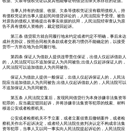
收据、欠条等债权凭证以及其他能够证明借贷法律关系存在的证据。
当事人持有的借据、收据、欠条等债权凭证没有载明债权人，持
有债权凭证的当事人提起民间借贷诉讼的，人民法院应予受理。被告
对原告的债权人资格提出有事实依据的抗辩，人民法院经审查认为原
告不具有债权人资格的，裁定驳回起诉。
第三条 借贷双方就合同履行地未约定或者约定不明确，事后未达
成补充协议，按照合同相关条款或者交易习惯仍不能确定的，以接受
货币一方所在地为合同履行地。
第四条 保证人为借款人提供连带责任保证，出借人仅起诉借款人
的，人民法院可以不追加保证人为共同被告;出借人仅起诉保证人的，
人民法院可以追加借款人为共同被告。
保证人为借款人提供一般保证，出借人仅起诉保证人的，人民法
院应当追加借款人为共同被告;出借人仅起诉借款人的，人民法院可以
不追加保证人为共同被告。
第五条 人民法院立案后，发现民间借贷行为本身涉嫌非法集资等
犯罪的，应当裁定驳回起诉，并将涉嫌非法集资等犯罪的线索、材料
移送公安或者检察机关。
公安或者检察机关不予立案，或者立案侦查后撤销案件，或者检
察机关作出不起诉决定，或者经人民法院生效判决认定不构成非法集
资等犯罪，当事人又以同一事实向人民法院提起诉讼的，人民法院应