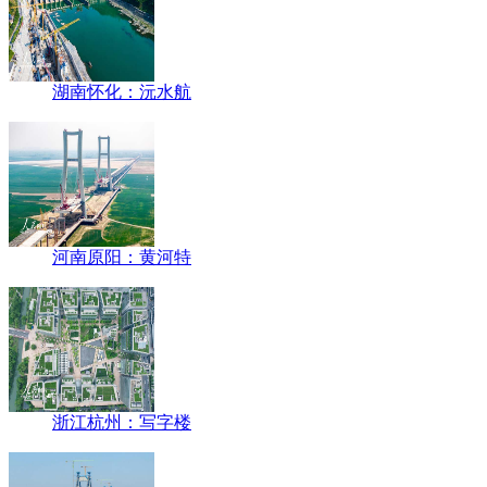
湖南怀化：沅水航
河南原阳：黄河特
浙江杭州：写字楼