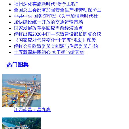
福州深化实施新时代“堡垒工程”
全国总工会部署加强安全生产和劳动保护工
中共中央 国务院印发《关于加强新时代社
加快建设统一开放的交通运输市场
国家发展改革委回应当前经济热点
倪虹出席2026中国—东盟建设部长圆桌会议
《国家应对气候变化“十五五”规划》印发
倪虹会见欧盟委员会能源与住房委员丹·约
十五载深耕践初心 实干担当绽芳华
热门图集
江西南昌：昌九高