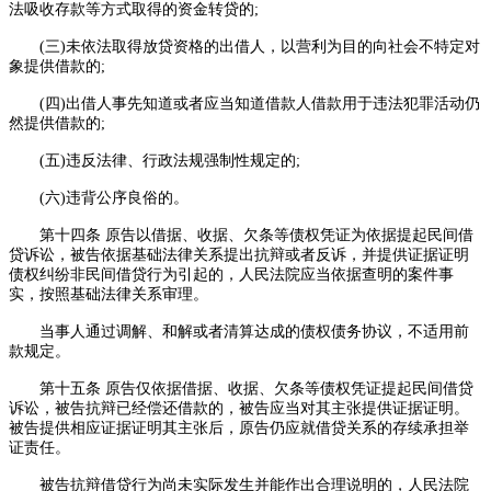
法吸收存款等方式取得的资金转贷的;
(三)未依法取得放贷资格的出借人，以营利为目的向社会不特定对
象提供借款的;
(四)出借人事先知道或者应当知道借款人借款用于违法犯罪活动仍
然提供借款的;
(五)违反法律、行政法规强制性规定的;
(六)违背公序良俗的。
第十四条 原告以借据、收据、欠条等债权凭证为依据提起民间借
贷诉讼，被告依据基础法律关系提出抗辩或者反诉，并提供证据证明
债权纠纷非民间借贷行为引起的，人民法院应当依据查明的案件事
实，按照基础法律关系审理。
当事人通过调解、和解或者清算达成的债权债务协议，不适用前
款规定。
第十五条 原告仅依据借据、收据、欠条等债权凭证提起民间借贷
诉讼，被告抗辩已经偿还借款的，被告应当对其主张提供证据证明。
被告提供相应证据证明其主张后，原告仍应就借贷关系的存续承担举
证责任。
被告抗辩借贷行为尚未实际发生并能作出合理说明的，人民法院