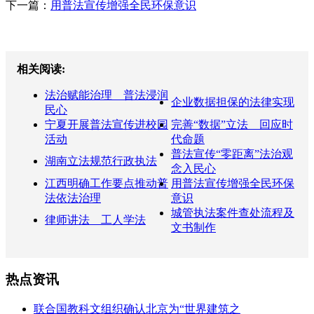
下一篇：
用普法宣传增强全民环保意识
相关阅读:
法治赋能治理 普法浸润
企业数据担保的法律实现
民心
宁夏开展普法宣传进校园
完善“数据”立法 回应时
活动
代命题
普法宣传“零距离”法治观
湖南立法规范行政执法
念入民心
江西明确工作要点推动普
用普法宣传增强全民环保
法依法治理
意识
城管执法案件查处流程及
律师讲法 工人学法
文书制作
热点资讯
联合国教科文组织确认北京为“世界建筑之