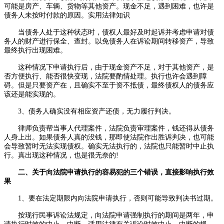
可能是房产、车辆、货物等其他资产。现金不足，遇到困难，也许是
债务人未按时付款的原因。实用法律知识
当债务人处于这种状态时，债权人最好及时起诉并考虑申请对债
务人的财产进行保全、查封。以免债务人在诉讼期间转移资产，导致
最终执行出现困难。
这种情况下申请执行后，由于现金资产不足，对于其他资产，是
否方便执行、能否很快变现，法院要酌情处理。执行也许会遇到障
碍。但是只要资产在，且确实不至于资不抵债，最终债权人的债务应
该还是能实现的。
3、债务人确实没有相应资产还债，无力履行判决。
律师负责帮当事人代理案件，法院负责审理案件，钱还得从债务
人身上出。如果债务人真的没钱，那即使法院作出胜诉判决，也可能
会导致暂时无法实现债权。确实无法执行的，法院也只能暂时中止执
行。真出现这种情况，也是很无奈的!
二、关于向法院申请执行的容易犯的三个错误，直接影响执行效
果
1、要在法定期限内向法院申请执行，否则可能导致判决书过期。
按现行民事诉讼法规定，向法院申请强制执行的期间是两年，申