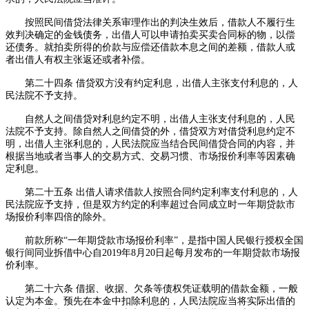
按照民间借贷法律关系审理作出的判决生效后，借款人不履行生
效判决确定的金钱债务，出借人可以申请拍卖买卖合同标的物，以偿
还债务。就拍卖所得的价款与应偿还借款本息之间的差额，借款人或
者出借人有权主张返还或者补偿。
第二十四条 借贷双方没有约定利息，出借人主张支付利息的，人
民法院不予支持。
自然人之间借贷对利息约定不明，出借人主张支付利息的，人民
法院不予支持。除自然人之间借贷的外，借贷双方对借贷利息约定不
明，出借人主张利息的，人民法院应当结合民间借贷合同的内容，并
根据当地或者当事人的交易方式、交易习惯、市场报价利率等因素确
定利息。
第二十五条 出借人请求借款人按照合同约定利率支付利息的，人
民法院应予支持，但是双方约定的利率超过合同成立时一年期贷款市
场报价利率四倍的除外。
前款所称“一年期贷款市场报价利率”，是指中国人民银行授权全国
银行间同业拆借中心自2019年8月20日起每月发布的一年期贷款市场报
价利率。
第二十六条 借据、收据、欠条等债权凭证载明的借款金额，一般
认定为本金。预先在本金中扣除利息的，人民法院应当将实际出借的