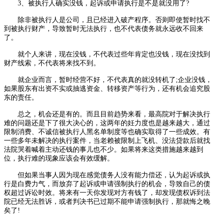
3、被执行人确实没钱，起诉或申请执行是不是就没用了?
除非被执行人是公司，且已经进入破产程序。否则即使暂时找不
到被执行财产，导致暂时无法执行，也不代表债务就永远收不回来
了。
就个人来讲，现在没钱，不代表过些年肯定也没钱，现在没找到
财产线索，不代表将来找不到。
就企业而言，暂时经营不好，不代表真的就没转机了;企业没钱，
如果股东有出资不实或抽逃资金、转移资产等行为，还有机会追究股
东的责任。
总之，机会还是有的。而且目前趋势来看，最高院对于解决执行
难的问题还是下了很大决心的，这两年的妊力度也是越来越大，通过
限制消费、不诚信被执行人黑名单制度等也确实取得了一些成效。有
一些多年未解决的执行案件，当老赖被限制上飞机、没法贷款后就找
法院哭着喊着主动还钱的事儿也不少。如果将来这类措施越来越到
位，执行难的现象应该会有效缓解。
但如果当事人因为现在感觉债务人没有能力偿还，认为起诉或执
行是白费力气，而放弃了起诉或申请强制执行的机会，导致自己的债
权超过诉讼时效。将来有一天你发现对方有钱了，却发现债权诉到法
院已经无法胜诉，或者判决书已过期不能申请强制执行，那就悔之晚
矣了!