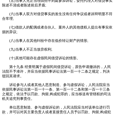
(五)当事人无正当理由拒不到庭参加诉讼，委托代理人对借贷事实
陈述不清或者陈述前后矛盾;
(六)当事人双方对借贷事实的发生没有任何争议或者诉辩明显不符
合常理;
(七)借款人的配偶或者合伙人、案外人的其他债权人提出有事实依
据的异议;
(八)当事人在其他纠纷中存在低价转让财产的情形;
(九)当事人不正当放弃权利;
(十)其他可能存在虚假民间借贷诉讼的情形。
第十九条 经查明属于虚假民间借贷诉讼，原告申请撤诉的，人民
法院不予准许，并应当依据民事诉讼法第一百一十二条之规定，判决
驳回其请求。
诉讼参与人或者其他人恶意制造、参与虚假诉讼，人民法院应当
依据民事诉讼法第一百一十一条、第一百一十二条和第一百一十三条
之规定，依法予以罚款、拘留;构成犯罪的，应当移送有管辖权的司法
机关追究刑事责任。
单位恶意制造、参与虚假诉讼的，人民法院应当对该单位进行罚
款，并可以对其主要负责人或者直接责任人员予以罚款、拘留;构成犯