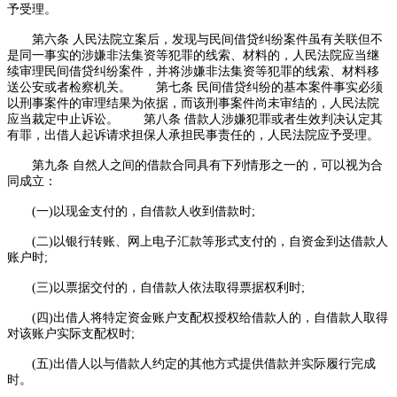
予受理。
第六条 人民法院立案后，发现与民间借贷纠纷案件虽有关联但不
是同一事实的涉嫌非法集资等犯罪的线索、材料的，人民法院应当继
续审理民间借贷纠纷案件，并将涉嫌非法集资等犯罪的线索、材料移
送公安或者检察机关。 第七条 民间借贷纠纷的基本案件事实必须
以刑事案件的审理结果为依据，而该刑事案件尚未审结的，人民法院
应当裁定中止诉讼。 第八条 借款人涉嫌犯罪或者生效判决认定其
有罪，出借人起诉请求担保人承担民事责任的，人民法院应予受理。
第九条 自然人之间的借款合同具有下列情形之一的，可以视为合
同成立：
(一)以现金支付的，自借款人收到借款时;
(二)以银行转账、网上电子汇款等形式支付的，自资金到达借款人
账户时;
(三)以票据交付的，自借款人依法取得票据权利时;
(四)出借人将特定资金账户支配权授权给借款人的，自借款人取得
对该账户实际支配权时;
(五)出借人以与借款人约定的其他方式提供借款并实际履行完成
时。