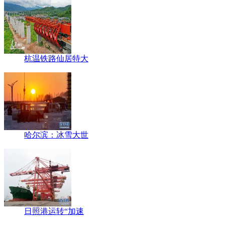
杭温铁路仙居特大
哈尔滨：冰雪大世
日照港运转“加速