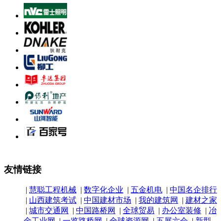
友情链接
|
慧聪工程机械
|
数字化企业
|
五金机电
|
中国名企排行
|
山西建筑考试
|
中国建材市场
|
我的建筑网
|
建材之家
|
城市交通网
|
中国路桥网
|
全球贸易
|
办公室装修
|
冶
金工业网
|
一览路桥网
|
全球资源网
|
五展六会
|
新型