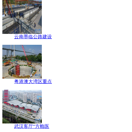
云南墨临公路建设
粤港澳大湾区重点
武汉客厅“方舱医