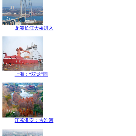
龙潭长江大桥进入
上海：“双龙”回
江苏淮安：古淮河