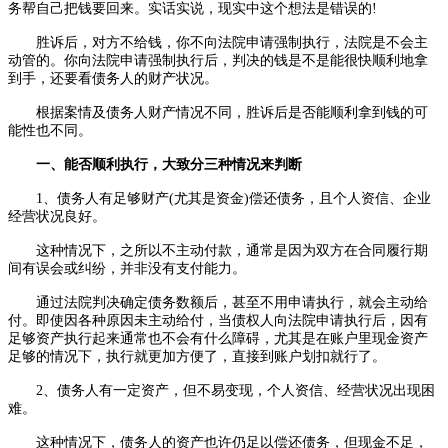
务帮自己把钱要回来。实话实说，现实中这个想法是错误的!
胜诉后，对方不给钱，你不向法院申请强制执行，法院是不会主
动管的。你向法院申请强制执行后，判决的钱是不是能很快顺利地拿
到手，还要看债务人的财产状况。
根据案情及债务人财产情况不同，胜诉后是否能顺利拿到钱的可
能性也不同。
一、能否顺利执行，大致分三种情况来判断
1、债务人有足够财产(尤其是资金)偿还债务，且个人资信、企业
经营状况良好。
这种情况下，之所以不主动付款，通常是因为双方在合同履行期
间有误会或纠纷，并非没有支付能力。
通过法院判决确定债务数额后，甚至不用申请执行，就会主动给
付。即使因各种原因未主动给付，当债权人向法院申请执行后，因有
足够资产执行起来通常也不会有什么障碍，尤其是在账户里现金资产
足够的情况下，执行就更加方便了，直接到账户划扣就行了。
2、债务人有一定资产，但不易变现，个人资信、经营状况出现困
难。
这种情况下，债务人的资产也许仍足以偿还债务，但现金不足，