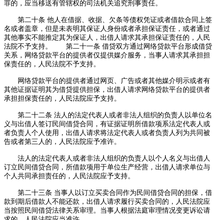
罪的，应当移送有管辖权的司法机关追究刑事责任。
第二十条 他人在借据、收据、欠条等债权凭证或者借款合同上签
名或者盖章，但是未表明其保证人身份或者承担保证责任，或者通过
其他事实不能推定其为保证人，出借人请求其承担保证责任的，人民
法院不予支持。 第二十一条 借贷双方通过网络贷款平台形成借贷
关系，网络贷款平台的提供者仅提供媒介服务，当事人请求其承担担
保责任的，人民法院不予支持。
网络贷款平台的提供者通过网页、广告或者其他媒介明示或者有
其他证据证明其为借贷提供担保，出借人请求网络贷款平台的提供者
承担担保责任的，人民法院应予支持。
第二十二条 法人的法定代表人或者非法人组织的负责人以单位名
义与出借人签订民间借贷合同，有证据证明所借款项系法定代表人或
者负责人个人使用，出借人请求将法定代表人或者负责人列为共同被
告或者第三人的，人民法院应予准许。
法人的法定代表人或者非法人组织的负责人以个人名义与出借人
订立民间借贷合同，所借款项用于单位生产经营，出借人请求单位与
个人共同承担责任的，人民法院应予支持。
第二十三条 当事人以订立买卖合同作为民间借贷合同的担保，借
款到期后借款人不能还款，出借人请求履行买卖合同的，人民法院应
当按照民间借贷法律关系审理。当事人根据法庭审理情况变更诉讼请
求的，人民法院应当准许。