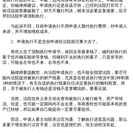
请执行时效的中止、中断，适用法律有关诉讼时效中止、中断的规
定。但杨律师建议，申请执行还是应该尽快，已经到法院打官司了，
俗话说就算撕破脸了，对方不履行判决，根本没必要反复催要，应尽
早到法院申请强制执行。
与起诉不同，目前申请执行不用申请人预付执行费用，对申请人
来讲，并不增加维权成本。
2、申请执行不是交份申请给法院就完事大吉了。
有些人交了强制执行申请书，就回去等着拿钱了。碰到好执行的
案子也许确实能坐等拿钱。但碰到不太好执行的案子，只是坐等的
话，可能会左等也不来，右等也不来。
杨律师要提醒您，向法院申请执行，也不能全指望法院，要尽可
能向法院提供被执行的财产线索，尤其是在前述执行情况中第2种和第
3种的情况下，有无合适的执行线索往往决定着执行的顺利程度。而
且，关于被执行人有钱还是没钱不是拿嘴说的，要看证据。
当然，法院也有义务主动去查询被执行人银行账号、房产等情
况。但是，也可能一定期间内不会去查，等再查时也可能原本有的资
产已转移，所以如果自己能提供一定要尽量提供。
而且，申请人要主动联系法官沟通、了解执行进度及问题，那么
多案子堆在执行法官手里，法官也是很忙的，你主动些没坏处。