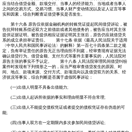
应当结合借贷金额、款项交付、当事人的经济能力、当地或者当事人
之间的交易方式、交易习惯、当事人财产变动情况以及证人证言等事
实和因素，综合判断查证借贷事实是否发生。
第十六条 原告仅依据金融机构的转账凭证提起民间借贷诉讼，被
告抗辩转账系偿还双方之前借款或者其他债务的，被告应当对其主张
提供证据证明。被告提供相应证据证明其主张后，原告仍应就借贷关
系的成立承担举证责任。 第十七条 依据《最高人民法院关于适用
〈中华人民共和国民事诉讼法〉的解释》第一百七十四条第二款之规
定，负有举证责任的原告无正当理由拒不到庭，经审查现有证据无法
确认借贷行为、借贷金额、支付方式等案件主要事实的，人民法院对
原告主张的事实不予认定。 第十八条 人民法院审理民间借贷纠纷
案件时发现有下列情形之一的，应当严格审查借贷发生的原因、时
间、地点、款项来源、交付方式、款项流向以及借贷双方的关系、经
济状况等事实，综合判断是否属于虚假民事诉讼：
(一)出借人明显不具备出借能力;
(二)出借人起诉所依据的事实和理由明显不符合常理;
(三)出借人不能提交债权凭证或者提交的债权凭证存在伪造的可
能;
(四)当事人双方在一定期限内多次参加民间借贷诉讼;