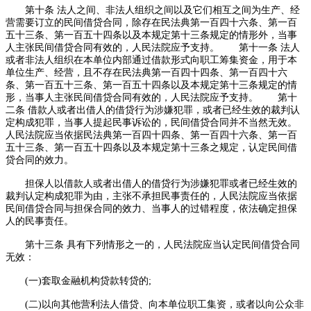
第十条 法人之间、非法人组织之间以及它们相互之间为生产、经
营需要订立的民间借贷合同，除存在民法典第一百四十六条、第一百
五十三条、第一百五十四条以及本规定第十三条规定的情形外，当事
人主张民间借贷合同有效的，人民法院应予支持。 第十一条 法人
或者非法人组织在本单位内部通过借款形式向职工筹集资金，用于本
单位生产、经营，且不存在民法典第一百四十四条、第一百四十六
条、第一百五十三条、第一百五十四条以及本规定第十三条规定的情
形，当事人主张民间借贷合同有效的，人民法院应予支持。 第十
二条 借款人或者出借人的借贷行为涉嫌犯罪，或者已经生效的裁判认
定构成犯罪，当事人提起民事诉讼的，民间借贷合同并不当然无效。
人民法院应当依据民法典第一百四十四条、第一百四十六条、第一百
五十三条、第一百五十四条以及本规定第十三条之规定，认定民间借
贷合同的效力。
担保人以借款人或者出借人的借贷行为涉嫌犯罪或者已经生效的
裁判认定构成犯罪为由，主张不承担民事责任的，人民法院应当依据
民间借贷合同与担保合同的效力、当事人的过错程度，依法确定担保
人的民事责任。
第十三条 具有下列情形之一的，人民法院应当认定民间借贷合同
无效：
(一)套取金融机构贷款转贷的;
(二)以向其他营利法人借贷、向本单位职工集资，或者以向公众非